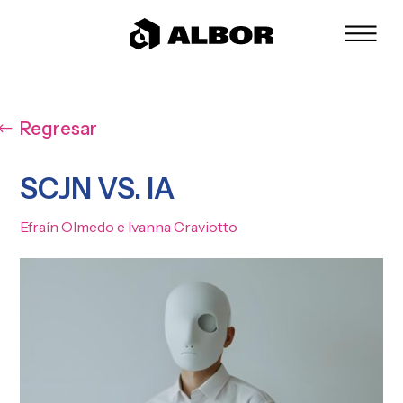
Regresar
SCJN VS. IA
Efraín Olmedo e Ivanna Craviotto